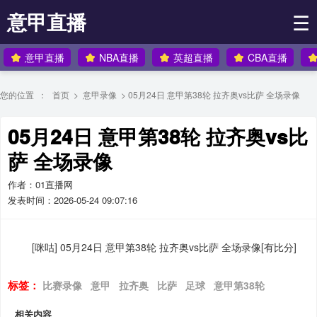
意甲直播
☰
意甲直播
NBA直播
英超直播
CBA直播
您的位置 ：
首页
>
意甲录像
> 05月24日 意甲第38轮 拉齐奥vs比萨 全场录像
05月24日 意甲第38轮 拉齐奥vs比
萨 全场录像
作者：01直播网
发表时间：2026-05-24 09:07:16
[咪咕] 05月24日 意甲第38轮 拉齐奥vs比萨 全场录像[有比分]
标签：
比赛录像
意甲
拉齐奥
比萨
足球
意甲第38轮
相关内容